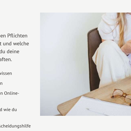
hen Pflichten
t und welche
du deine
aften.
wissen
an
en Online-
d wie du
scheidungshilfe