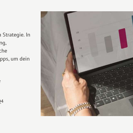
 Strategie. In
ng,
che
ipps, um dein
e
Q4