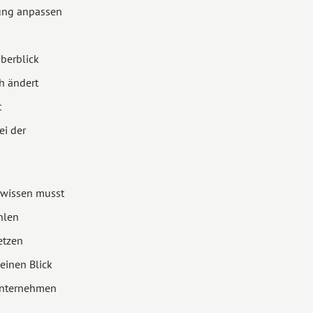
ung anpassen
berblick
h ändert
t
ei der
wissen musst
hlen
etzen
einen Blick
Unternehmen